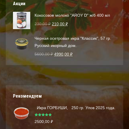
Акции
Кокосовое молоко "AROY D" ж/б 400 мл
230,00
₽
210,00
₽
Черная осетровая икра "Классик", 57 гр.
Русский икорный дом.
5600,00
₽
4990,00
₽
Рекомендуем
Икра ГОРБУШИ, 250 гр. Улов 2025 года.
Оценка
5.00
2500,00
₽
из 5