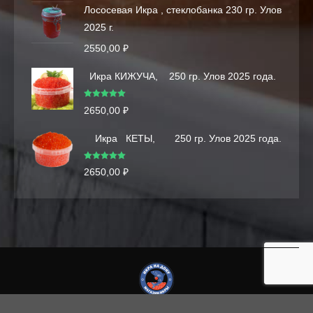
Лососевая Икра , стеклобанка 230 гр. Улов
2025 г.
2550,00
₽
Икра КИЖУЧА, 250 гр. Улов 2025 года.
Оценка
5.00
2650,00
₽
из 5
Икра КЕТЫ, 250 гр. Улов 2025 года.
Оценка
5.00
2650,00
₽
из 5
Медиа на сайте являются интеллектуальной собственностью.