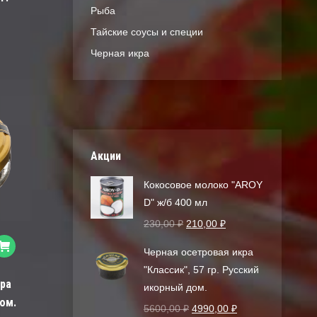
Рыба
Тайские соусы и специи
Черная икра
Акции
Кокосовое молоко "AROY
D" ж/б 400 мл
230,00
₽
210,00
₽
Черная осетровая икра
"Классик", 57 гр. Русский
ра
икорный дом.
дом.
5600,00
₽
4990,00
₽