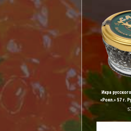
Икра русског
«Роял.» 57 г. 
5