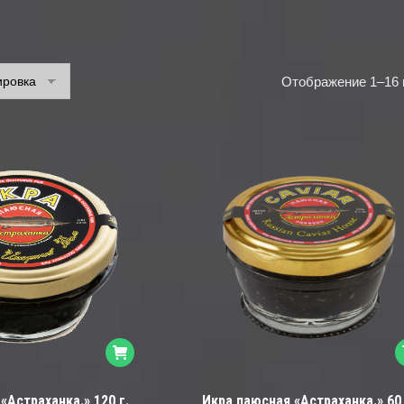
Отображение 1–16 
«Астраханка.» 120 г.
Икра паюсная «Астраханка.» 60 