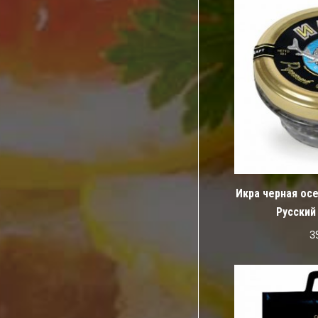
Икра черная осе
Русский
3