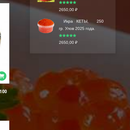
Оценка
5.00
2650,00
₽
из 5
Икра КЕТЫ, 250
гр. Улов 2025 года.
Оценка
5.00
2650,00
₽
из 5
 100