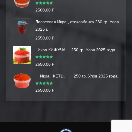
Оценка
5.00
2500,00
₽
из 5
Лососевая Икра , стеклобанка 230 гр. Улов
2025 г.
2550,00
₽
Икра КИЖУЧА, 250 гр. Улов 2025 года.
Оценка
5.00
2650,00
₽
из 5
Икра КЕТЫ, 250 гр. Улов 2025 года.
Оценка
5.00
2650,00
₽
из 5