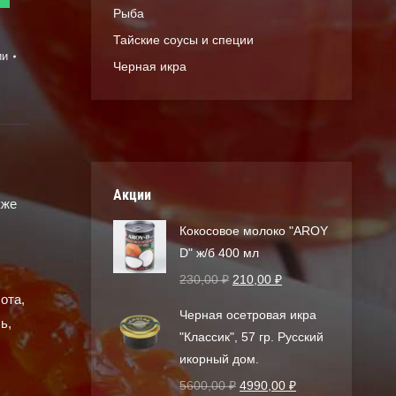
Рыба
Тайские соусы и специи
ии
Черная икра
Акции
кже
Кокосовое молоко "AROY
D" ж/б 400 мл
230,00
₽
210,00
₽
ота,
Черная осетровая икра
ь,
"Классик", 57 гр. Русский
икорный дом.
5600,00
₽
4990,00
₽