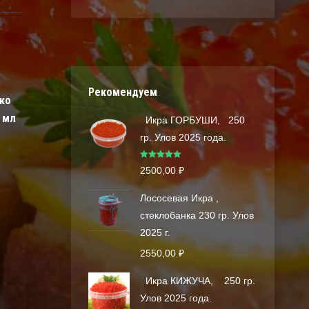
Рекомендуем
ко
 мл
Икра ГОРБУШИ, 250
гр. Улов 2025 года.
Оценка
5.00
2500,00
₽
из 5
Лососевая Икра ,
стеклобанка 230 гр. Улов
2025 г.
2550,00
₽
Икра КИЖУЧА, 250 гр.
Улов 2025 года.