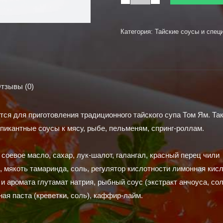
товара
Паста
"Том
Категория:
Тайские соусы и спец
Ям"
AROY-
D
50
тзывы (0)
г
тся для приготовления традиционного тайского супа Том Ям. Та
 пикантные соусы к мясу, рыбе, пельменям, спринг-роллам.
соевое масло, сахар, лук-шалот, галангал, красный перец чили
, мякоть тамаринда, соль, регулятор кислотности лимонная кисл
и аромата глутамат натрия, рыбный соус (экстракт анчоуса, сол
ная паста (креветки, соль), каффир-лайм.