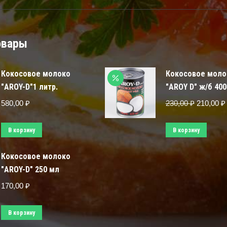
овары
Кокосовое молоко
Кокосовое моло
"AROY-D"1 литр.
"AROY D" ж/б 400
580,00
₽
230,00
₽
210,00
₽
В корзину
В корзину
Кокосовое молоко
"AROY-D" 250 мл
170,00
₽
В корзину