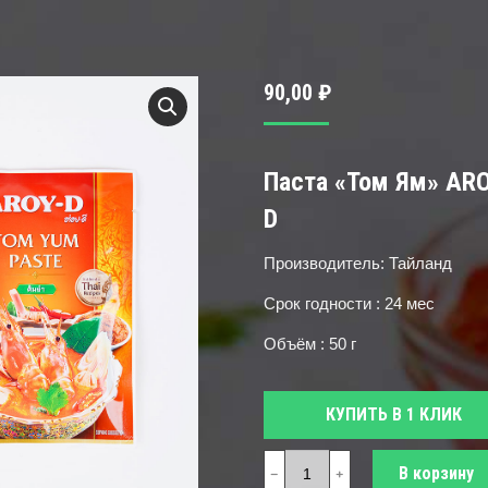
90,00
₽
Паста «Том Ям» ARO
D
Производитель: Тайланд
Срок годности : 24 мес
Объём : 50 г
КУПИТЬ В 1 КЛИК
Количество
В корзину
﹣
﹢